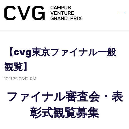
Skip
to
main
content
【cvg東京ファイナル一般
観覧】
10.11.25 06:12 PM
ファイナル審査会・表
彰式観覧募集