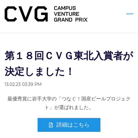
Skip
to
main
content
第１８回ＣＶＧ東北入賞者が
決定しました！
13.02.23 03:39 PM
最優秀賞に岩手大学の「つなぐ！国産ビールプロジェク
ト」が選ばれました。
詳細はこちら