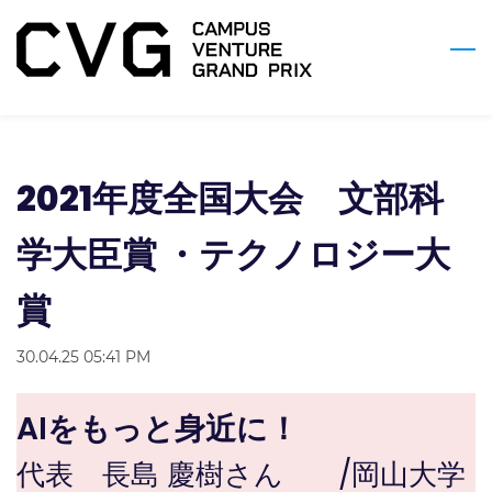
Skip
to
main
content
2021年度全国大会 文部科
学大臣賞 ・テクノロジー大
賞
30.04.25 05:41 PM
AIをもっと身近に！
代表 長島 慶樹
さん
/
岡山大学