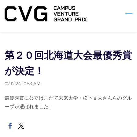
Skip
to
main
content
第２０回北海道大会最優秀賞
が決定！
02.12.24 10:53 AM
最優秀賞に公立はこだて未来大学・松下文太さんらのグル
ープが選ばれました！