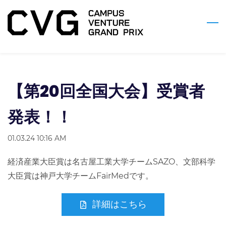
Skip
to
main
content
【第20回全国大会】受賞者
発表！！
01.03.24 10:16 AM
経済産業大臣賞は名古屋工業大学チームSAZO、文部科学
大臣賞は神戸大学チームFairMedです。
詳細はこちら