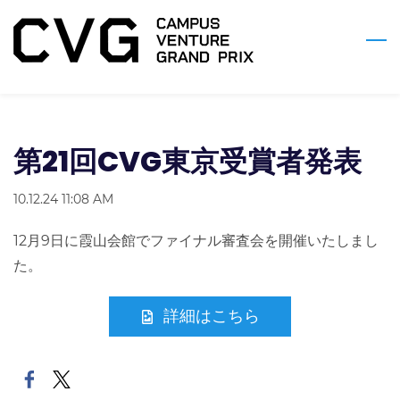
Skip
to
main
content
第21回CVG東京受賞者発表
10.12.24 11:08 AM
12月9日に霞山会館でファイナル審査会を開催いたしまし
た。
詳細はこちら