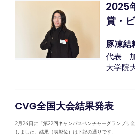
202
賞・
豚凍結
代表 
大学院
CVG全国大会結果発表
2
月
24
日に「第
22
回キャンパスベンチャーグランプリ
しました。結果（表彰位）は下記の通りです。